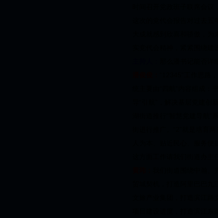
时间召开党政班子联席会议
这次的党代会报告对过去五
大成就感到欣喜和骄傲，为
实党代会精神，紧紧围绕建设“
主持人：
那么潘书记能否详细的
潘俊俊：
“12345”工作
统主要由“四航”内容组成：书
导“引航”，解决基层党建创
湖街道推行“智慧党建导航
街进行推广。“2”就是培育
人为本、贴近民心、服务便
这方面工作请我们街道办主
黄玮：
我们街道围绕中瀚、
贸城契机，打造阿里巴巴九
文旅产业集团，打造滨江路
项目建设进度，打造滨江东