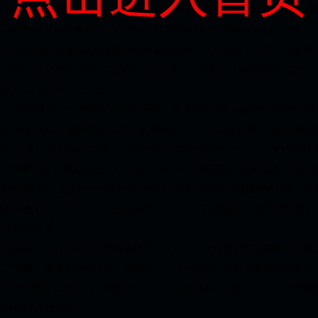
，传达、贯彻区第十次党代会会议精神，班子成员热议“两委”工作报告。
年的回顾和总结实事求是，对浔阳当前面临的形势分析客观深刻。同时也
未来五年我区发展的宏伟蓝图感到振奋和鼓舞。在今后的工作中，我街将
四个浔阳”目标，按照 “12345”工作思路扎实做好白水湖街道各项工作。
说说“12345”工作思路。
思路， “1”就是建立一个“智慧党建导航”系统，通过创新导航系统推动全街经济
记带头“领航”，解决基层党建主体“谁来抓”；责任机制“护航”，解决基层
新“怎么抓”；社区认证“定航”，解决基层党建绩效“怎么评”。有关党建导
”系统实施意见，将实施意见上报区委，先行在庐峰花园、花果园两个社区
两座精品楼宇。重点将长虹商务中心和京九国际商贸城打造成税收过千万的精
捷的特色社区。九针社区引进国医堂， ，打造牌楼洼众创空间社区。“
任黄玮来谈谈。
兴龙国际、长虹商务中心等商务楼宇，打造长虹北路楼宇经济商圈；借助
江产业圈；通过串联锁江楼、琵琶亭、白水湖公园、浔阳之眼等景点资源
文旅产业圈；加快京九仓储物流中心、新琵琶湖农产品物流公司、新雪域
路特色经济物流圈。