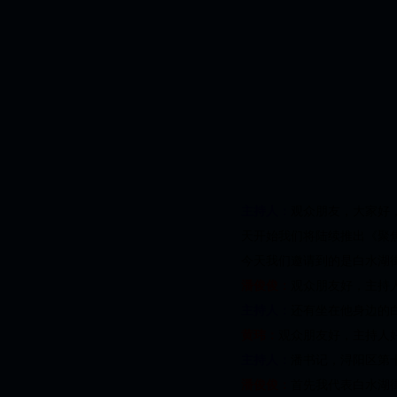
主持人：
观众朋友，大家好
天开始我们将陆续推出《聚
今天我们邀请到的是白水湖
潘俊俊：
观众朋友好，主持
主持人：
还有坐在他身边的
黄玮：
观众朋友好，主持人
主持人：
潘书记，浔阳区第
潘俊俊：
首先我代表白水湖