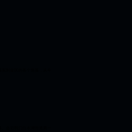
落实到全区的各个角落，从今
幕。会后我们白水湖街道第一