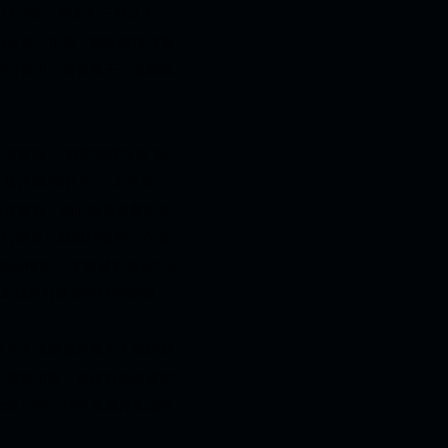
通过讨论，同志们一致认为，
为过去几年里，我区取得得重
齐心协力、真抓实干，全面落
社会发展。“智慧党建导航”系
党建内涵“抓什么”；工作督
航具体事宜，我们准备起草白水
进行试点，取得经验后，在全
品楼宇。“3”就是打造3个以
4”就是打造四个经济商圈。
老京九市场搬迁至京九国际商
，服务市委、市政府新组建的
物流公司、环白水湖停车场等