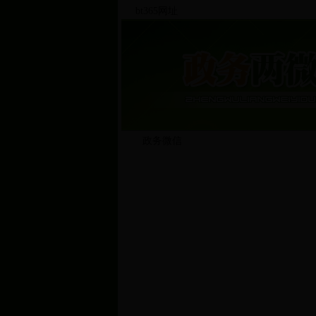
bt365网址
政务微信