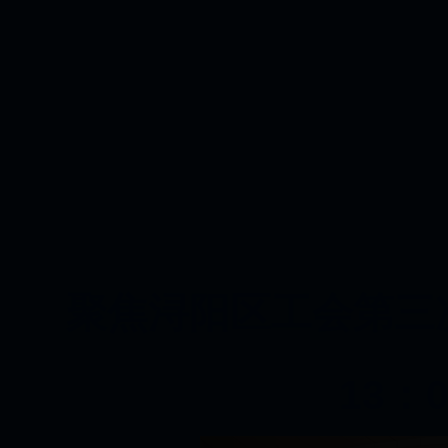
聚焦浔阳区工会第三次代
13：0