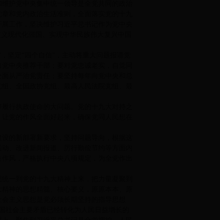
和维护党中央集中统一领导是全党共同的政治
党章和党内政治生活准则，全面落实党的十九
开展工作，坚决维护习近平总书记作为党中央
主义现代化强国、实现中华民族伟大复兴中国
，坚定“四个自信”，主动将重大问题报请党
向党中央推荐干部；要对党忠诚老实，自觉同
全面从严治党责任；要坚持每年向党中央和总
党组、全国政协党组、最高人民法院党组、最
好履行执政使命的大问题。党的十九大对持之
，让党的作风全面好起来，确保党同人民想在
建设的新部署新要求，坚持问题导向，根据这
活动、改进新闻报道、厉行勤俭节约等方面内
良作风，严格执行中央八项规定，为全党作出
想统一到党的十九大精神上来，把力量凝聚到
大精神的思想精髓、核心要义，原原本本、原
社会主义思想是党必须长期坚持的指导思想
国社会主要矛盾已经转化为人民日益增长的