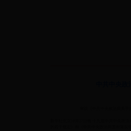
中共中央政
审议《中共中央政治局关于
新华社北京10月27日电 十九届中共中央
的若干规定》和《中共中央政治局贯彻落实