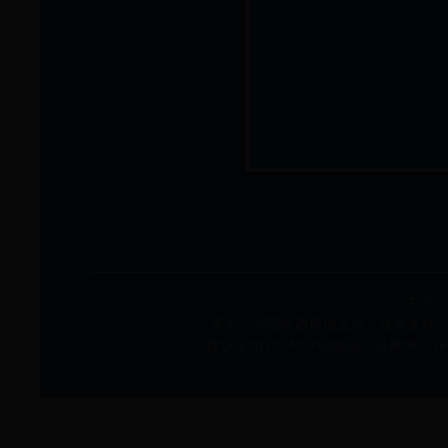
主办：
承办：浔阳区政府信息办 技术支持：浔阳
建议采用1024＊768或以上分辨率，1