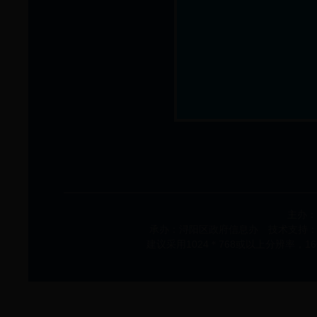
主办：
承办：浔阳区政府信息办 技术支持：浔阳
建议采用1024＊768或以上分辨率，1