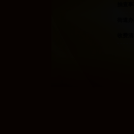
抽查事
街道办
收费清