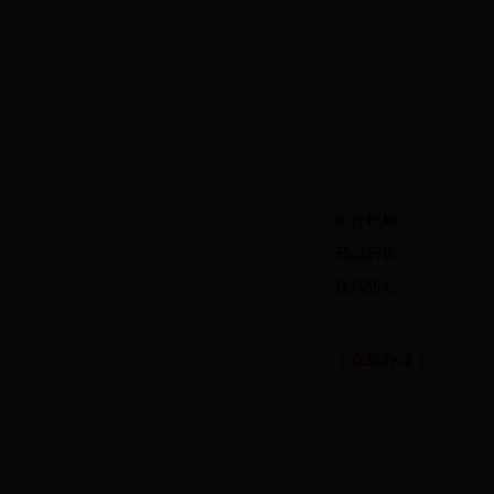
医疗机构
药品药店
疾病防控
［ 在线办理 ］