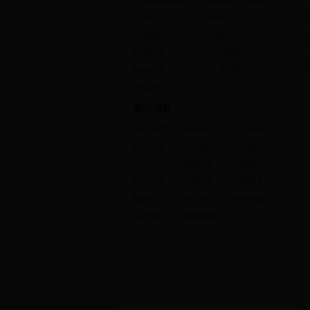
交通违章查询
驾驶证信息核实
车牌信息核实
驾驶证积分
交通违法代码
房源信息
药品价格
常用电话
移动话费
联通话费
手机区位
便民信息
电子地图
列车时刻
飞机航班
长途汽车
公交线路
天气预报
万年日历
电视节目
法律援助
在线杀毒
度量转换
在线翻译
股票行情
外汇牌价
基金净值
网上银行
福利彩票