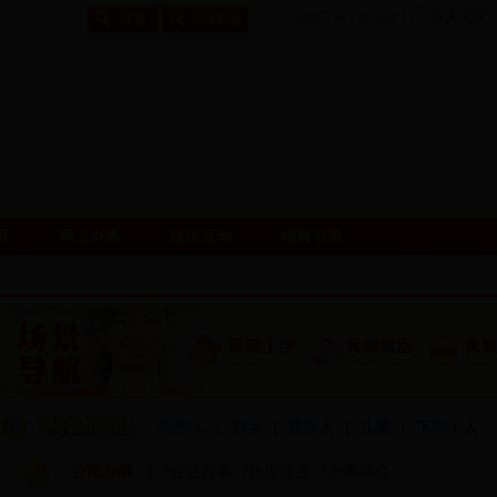
RSS订制
|
英文版
|
区人大网
开
网上办事
政民互动
招商引资
老年人
|
妇女
|
残疾人
|
儿童
|
下岗工人
公民办事 ｜
?
企业办事
?
旅游服务
?
办事单位