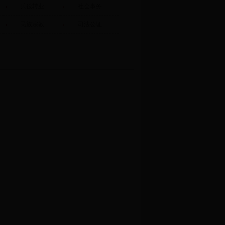
兵役转业
社会事务
民族宗教
司法公证