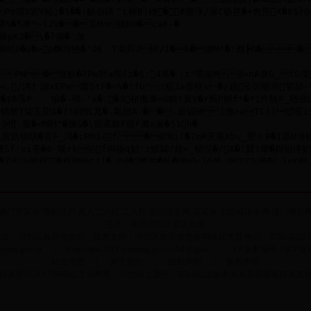
澳门百家乐
博彩开户
真人二八杠
二八杠
皇冠现金网
百家乐
太阳城现金网
澳门博彩
主办：中共浔阳区委区政府
办：浔阳区政府信息办 技术支持：浔阳区政府信息办网络技术股 电话：0792-82225
jiujiang.gov.cn ｜ Copyright 2012 xunyang.gov.cn All Rights ｜ CP备案编号：ICP
站点地图
｜
关于我们
｜
隐私声明
｜
版权声明
议采用1024＊768或以上分辨率，16位以上颜色，IE6.0以上版本浏览器获得最佳浏览