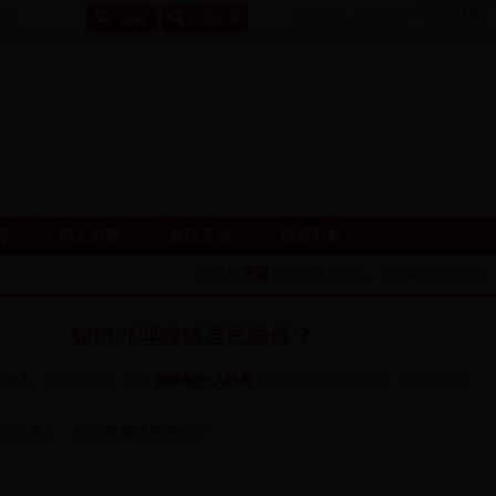
RSS订制
|
英文版
|
区人大网
开
网上办事
政民互动
招商引资
您只有
注册
后才能使用写信、信件箱等相关功能
如何办理城镇居民医保？
 咨询人：CHEN 类型：咨询
受理单位:人社局
浏览:22239次 提问时间：2014-10-24
江买房了。能办理居民医保吗？