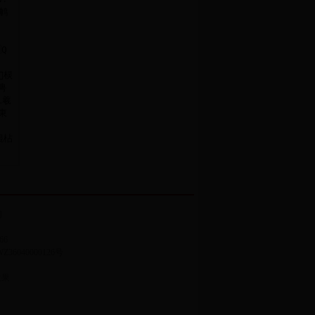
网
66
备WZ36040000126号
效果