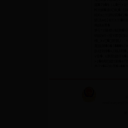
承
email:xunyang@
建