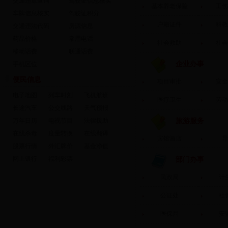
交通违章查询
驾驶证信息核实
基本养老保险
工伤
车牌信息核实
驾驶证积分
户籍证件
科教
交通违法代码
房源信息
药品价格
常用电话
社会救助
社会
移动话费
联通话费
企业办事
手机区位
便民信息
项目审批
安全
电子地图
列车时刻
飞机航班
医疗卫生
劳动
长途汽车
公交线路
天气预报
万年日历
电视节目
法律援助
旅游服务
在线杀毒
度量转换
在线翻译
宾馆酒店
导
股票行情
外汇牌价
基金净值
网上银行
福利彩票
部门办事
民政局
计
公证处
社
医保局
安