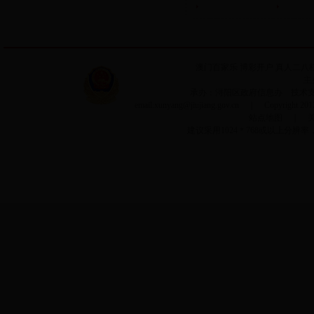
澳门百家乐
博彩开户
真人二八
主
承办：浔阳区政府信息办 技术支持：
email:xunyang@jiujiang.gov.cn ｜ Copyrigh
站点地图
｜
建议采用1024＊768或以上分辨