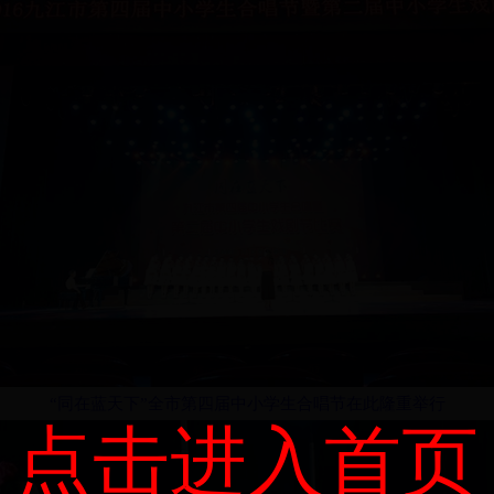
“同在蓝天下”全市第四届中小学生合唱节在此隆重举行
点击进入首页