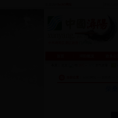
欢迎访问
bt365网址
首页
浔阳概况
政务公
当前位置：
bt365网址 >> 新闻类 >
柴桑