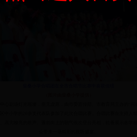
柴桑小学合唱团在全市合唱节比赛中喜获佳绩
（图片由柴桑小学提供）
心剧场灯光璀璨，座无虚席，由市委宣传部、市教育局主办的“同
区中小学的20余支代表队参加了此次合唱比赛。合唱比赛在主持人
装、高亢嘹亮的歌声、蓬勃向上的朝气依次登台亮相，轮番展示各学
众带来一场精彩的视听盛宴。