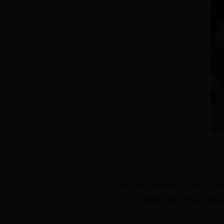
六一前夕，市八里湖文化艺术中
唱节在此隆重举行，来自全市城
20余支参赛队以整洁华美的服