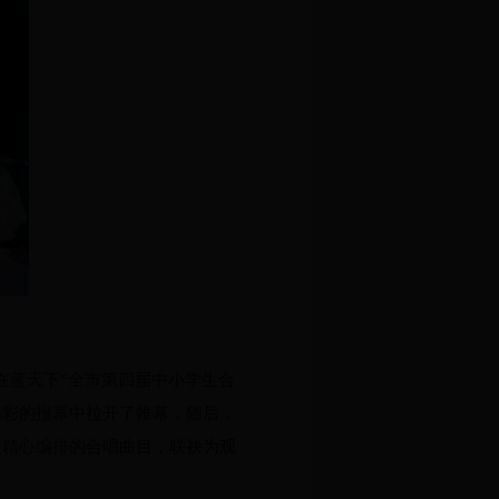
在蓝天下”全市第四届中小学生合
精彩的报幕中拉开了帷幕，随后，
校精心编排的合唱曲目，联袂为观