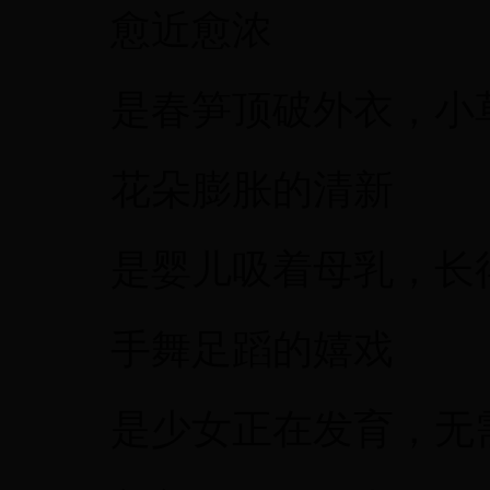
愈近愈浓
是春笋顶破外衣，小
花朵膨胀的清新
是婴儿吸着母乳，长
手舞足蹈的嬉戏
是少女正在发育，无