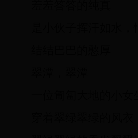
羞羞答答的纯真
是小伙子挥汗如水，
结结巴巴的憨厚
翠潭，翠潭
一位匍匐大地的小女
穿着翠绿翠绿的风衣