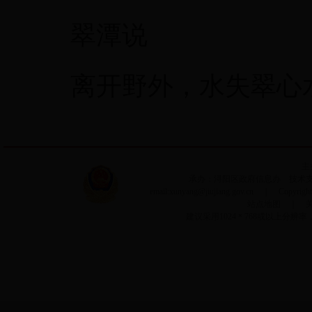
翠潭说
离开野外，水失翠心
主
承办：浔阳区政府信息办 技术支持：
email:xunyang@jiujiang.gov.cn ｜ Copyri
站点地图
｜
建议采用1024＊768或以上分辨