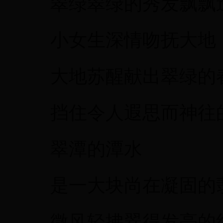
翠绿翠绿的秀发飘飘
小女生深情吻抚大地
大地苏醒献出翠绿的
挡住令人遐思而神往
翠潭的潭水
是一大块尚在凝固的
微风轻拂翠得发亮的