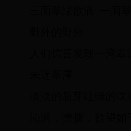
三面翠绿欲滴 一面翠
野外的野外
人们惊喜发现一湾翠
未近翠潭
淡淡的新芽吐绿的味
沁润，撩拨，欲望如