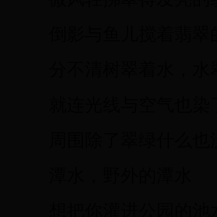
倒影与鱼儿搅着翡翠
分不清树翠着水，水
就连光线与空气也染
周围除了翠绿什么也
潭水，野外的潭水
想把你灌进公园的池