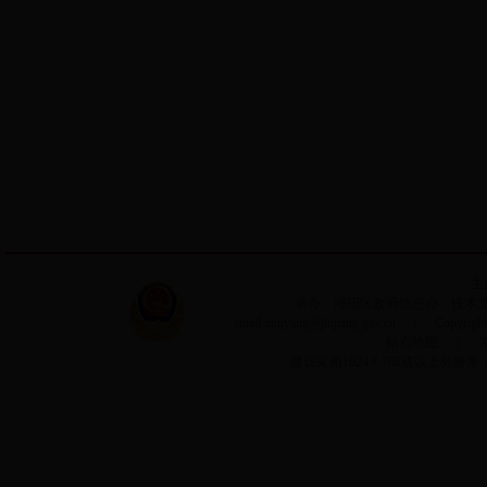
主
承办：浔阳区政府信息办 技术支持：
email:xunyang@jiujiang.gov.cn ｜ Copyri
站点地图
｜
建议采用1024＊768或以上分辨