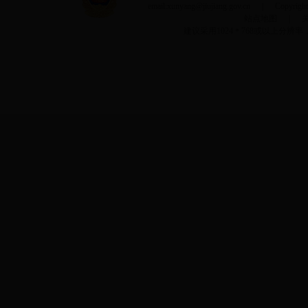
email:xunyang@jiujiang.gov.cn ｜ Copyri
站点地图
｜
建议采用1024＊768或以上分辨