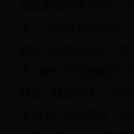
员志愿服务岗180个，
次。79岁老人梁淑贞
两人一起住在化工厂南
里。她一方面想搬迁、
顾虑，犹豫不决。白水
主动上门结对帮扶，帮