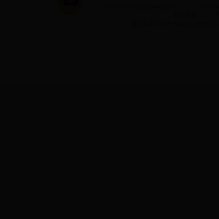
email:xunyang@jiujiang.gov.cn ｜ Copyri
站点地图
｜
建议采用1024＊768或以上分辨