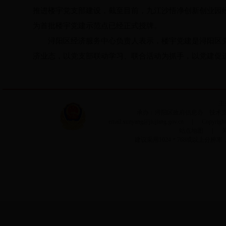
推进楼宇党支部建设，截至目前，九江沙悟净创新创业园
为首批楼宇党建示范点已经正式授牌。
浔阳区经济服务中心负责人表示，楼宇党建是浔阳区党
济业态，以党支部联动学习、联合活动为抓手，以党建促
主
承办：浔阳区政府信息办 技术支持：
email:xunyang@jiujiang.gov.cn ｜ Copyri
站点地图
｜
建议采用1024＊768或以上分辨