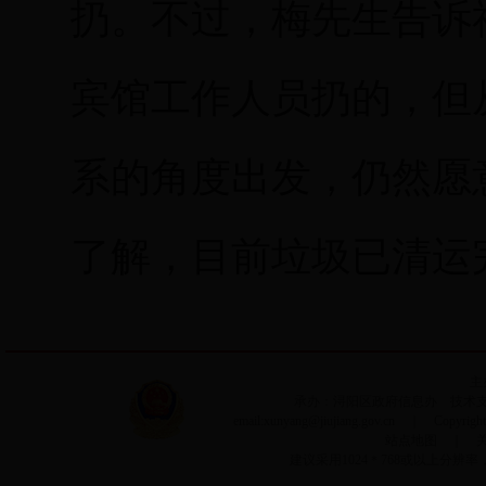
扔。不过，梅先生告诉
宾馆工作人员扔的，但
系的角度出发，仍然愿
了解，目前垃圾已清运
主
承办：浔阳区政府信息办 技术支持：
email:xunyang@jiujiang.gov.cn ｜ Copyri
站点地图
｜
建议采用1024＊768或以上分辨