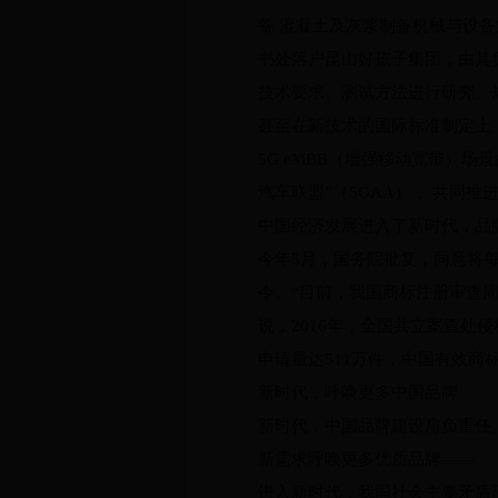
备 混凝土及灰浆制备机械与设
书处落户昆山好孩子集团，由其
技术要求、测试方法进行研究、
甚至在新技术的国际标准制定上，
5G eMBB（增强移动宽带）
汽车联盟”（5GAA）， 共同
中国经济发展进入了新时代，品
今年5月，国务院批复，同意将每
令。“目前，我国商标注册审查
说，2016年，全国共立案查处侵
申请量达511万件，中国有效商
新时代，呼唤更多中国品牌
新时代，中国品牌建设肩负重任
新需求呼唤更多优质品牌——
进入新时代，我国社会主要矛盾