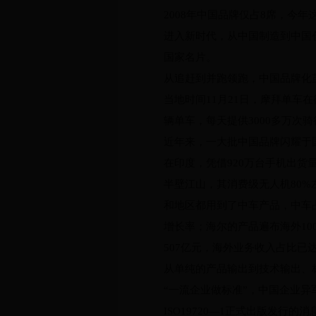
2008年中国品牌仅占8席，今
进入新时代，从中国制造到中国
国家名片。
从追赶到并跑领跑，中国品牌化
当地时间11月21日，摩拜单车
辆单车，每天提供3000多万次骑
近年来，一大批中国品牌闪耀于
在印度，凭借920万台手机出货
半壁江山，其消费级无人机80%
和地区都用到了中车产品，中车占
增长率；海尔的产品遍布海外10
507亿元，海外业务收入占比已
从单纯的产品输出到技术输出、
“一流企业做标准”，中国企业异
ISO19720—1正式出版发行