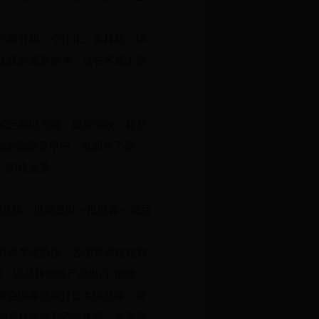
不断升级，个性化、多样化、体
选择的重要参考。这在客观上要
式已难以为继，提质增效、转型
激烈的国际竞争中，谁拥有了品
”的含金量。
的品牌，也就是以一批世界一流品
升级关键阶段，各国政府往往都
设，以品牌助推产品出口”的政
”整合国家资源打造本国品牌。韩
的现代企业和产业集群，质量强