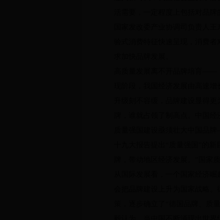
活需要，一定程度上包括对品牌
国家发改委产业协调司负责人王
验式消费特征快速呈现，消费者
求加快品牌发展。
高质量发展离不开品牌培育——
现阶段，我国经济发展由高速增
升级刻不容缓，品牌建设显得更
牌，谁就占领了制高点。中国经
质量强国建设亟须壮大中国品牌
十九大报告提出“质量强国”的
牌，带动地区经济发展。”国家
从国际发展看，一个国家经济崛
会把品牌建设上升为国家战略。
策，逐步确立了“德国品牌、质量
毅认为，当中国不断涌现出世界