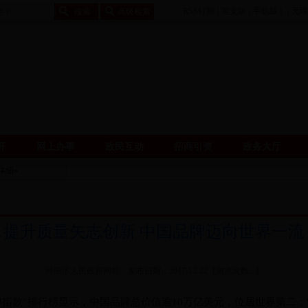
RSS订制
|
英文版
|
手机版
|
|
无障
开
网上办事
政民互动
招商引资
政务大厅
提升质量矢志创新 中国品牌迈向世界一流
浔阳区人民政府网站 发布日期：2017-12-22【浏览次数::
】
牌指数”排行榜显示，中国品牌总价值逾10万亿美元，位居世界第二；“