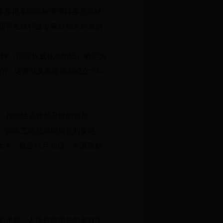
儿童乘用车国际标准项目委员会秘
领导全球行业专家对相关标准的
GPP（国际权威标准组织）确定为
尔、诺基亚及高通宣布成立“5G
略、推动经济转型升级的动员
。”国家工商总局副局长刘俊臣
壮大。截至11月30日，全国商标
的矛盾。人民日益增长的美好生