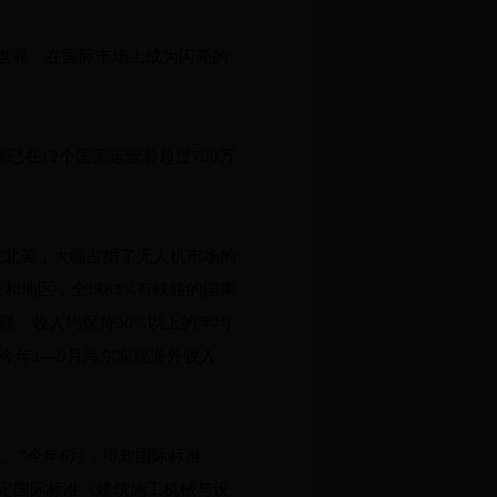
世界，在国际市场上成为闪亮的
已在12个国家运营着超过700万
；在北美，大疆占据了无人机市场的
家和地区，全球83%有铁路的国家
金额、收入均保持30%以上的年均
今年1—9月海尔实现海外收入
。”今年6月，得知国际标准
头制定国际标准《建筑施工机械与设