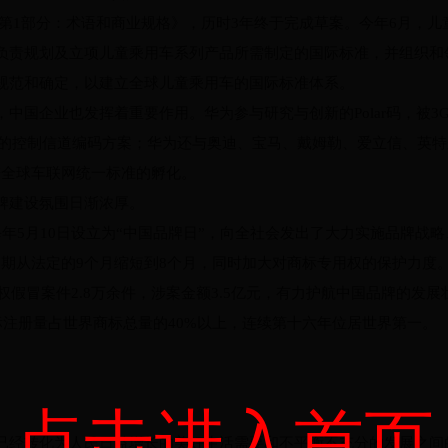
备第1部分：术语和商业规格》，历时3年终于完成草案。今年6月，
负责规划及立项儿童乘用车系列产品所需制定的国际标准，并组织和
规范和确定，以建立全球儿童乘用车的国际标准体系。
中国企业也发挥着重要作用。华为参与研究与创新的Polar码，被3
场景的控制信道编码方案；华为还与奥迪、宝马、戴姆勒、爱立信、英特
推进全球车联网统一标准的孵化。
牌建设氛围日渐浓厚。
年5月10日设立为“中国品牌日”，向全社会发出了大力实施品牌战
周期从法定的9个月缩短到8个月，同时加大对商标专用权的保护力度
权假冒案件2.8万余件，涉案金额3.5亿元，有力护航中国品牌的发展
标注册量占世界商标总量的40%以上，连续第十六年位居世界第一。
。
点击进入首页
已经转化为人民日益增长的美好生活需要和不平衡不充分的发展之间