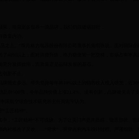
硕果，培育更多世界一流品牌，我们仍须砥砺前行：
好质量内功。
产品之上。”珠海格力电器股份有限公司董事长董明珠说。面对国际金
长了40%以上；面对消费升级，格力稳坐第一把交椅，市场占有率高
能充分发挥效用，而质量正是品牌发展的基石。
志创新不止。
牌能走多远。华为坚持每年将10%以上的销售收入投入研发，近10年
价值品牌500强，今年品牌价值上涨21.4%。没有创新，品牌就失去
”中国航空综合技术研究所主任周宏宇认为。
“工匠精神”。
这其中，“工匠精神”不可或缺。为了让关门声更具质感，锁舌形状、
顶内衬板改了又改……“苛求”，贯穿吉利汽车设计过程。严谨细致、