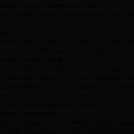
年这个数字已达到50席。中国的品牌魅力让世界瞩目。
创造，从中国速度到中国质量，越来越多的中国品牌走出国门、享誉
茧成蝶
在德国柏林投入运营，这是摩拜在全球拓展的第200个城市。目前，摩拜
行，《财富》杂志将其评为“2017年改变世界的50家公司”之一 。
国际舞台，在全球掀起中国浪潮。
量及23.5%的市场占有率，小米成为2017年三季度第一大手机品牌
左右的收入来自中国内地以外的市场；中国中车的产品覆盖102个国
全球市场份额保持在30%以上，从2011—2016年，中车海外签约
0多个国家和地区，平均每分钟就有125位海外消费者成为海尔用户，
达到43%。中国品牌的足迹延伸得更远、影响力更大。
标准输出，中国品牌实现逆袭。
军突起。“这是该行业首个由中国主导参与并正式出版发行的国际标准
的消息，中联重科的负责人很激动。2014年5月，ISO批准中联重科牵