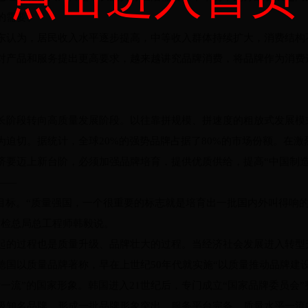
的需要。
东认为，居民收入水平逐步提高，中等收入群体持续扩大，消费结构
对产品和服务提出更高要求，越来越讲究品牌消费，将品牌作为消费
长阶段转向高质量发展阶段。以往靠拼规模、拼速度的粗放式发展模
为迫切。据统计，全球20%的强势品牌占据了80%的市场份额。在
济要迈上新台阶，必须加强品牌培育，提供优质供给，提高“中国制造
——
新目标。“质量强国，一个很重要的标志就是培育出一批国内外叫得响
质检总局总工程师韩毅说。
起的过程也是质量升级、品牌壮大的过程。当经济社会发展进入转型
德国以质量品牌著称，早在上世纪50年代就实施“以质量推动品牌建
一流”的国家形象。韩国进入21世纪后，专门成立“国家品牌委员会
级知名品牌，形成一批品牌形象突出、服务平台完备、质量水平一流