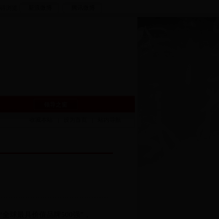
碍浏览
新浪微博
腾讯微博
领导之窗
收藏本站
|
设为首页
|
站内导航
全球最具价值品牌500强”，