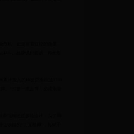
融危机，正是靠着过硬的质量，
达44%。品牌说到底是一种无形
累计投入的研发费用超过3130
了支撑。“打造一流品牌，必须依靠
密封条结构经过多轮设计；为了雨
持之以恒的“工匠精神”，将赋予