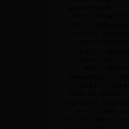
国的形象也就树立起来了。
瞄准世界一流，唱响品牌大合唱
攻坚克难，中国品牌已结出累累
创世界一流品牌，中国品牌须练
“企业品牌要建立在品质卓越的
格力出口逆势扩张，利润税收增
资产，必须依附在有形产品上才
创世界一流品牌，中国品牌须矢
创新是品牌发展的动力，决定着品
亿元，强势进入2017全球最具
创新驱动，搭建持续创新平台。
创世界一流品牌，中国品牌须坚守
“十年树企业，百年树品牌”，
滴打在车顶时能听着更悦耳，车
品牌更久长的生命力。