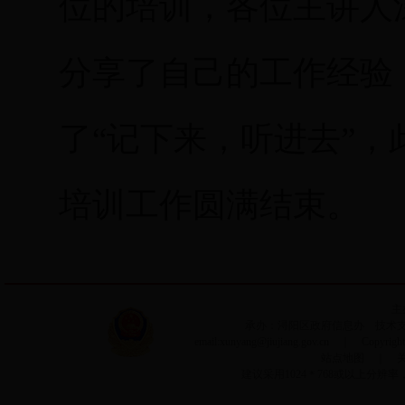
位的培训，各位主讲人
分享了自己的工作经验
了“记下来，听进去”
培训工作圆满结束。
主
承办：浔阳区政府信息办 技术支持：
email:xunyang@jiujiang.gov.cn ｜ Copyri
站点地图
｜
建议采用1024＊768或以上分辨