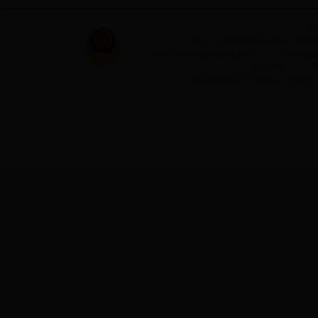
主
承办：浔阳区政府信息办 技术支持：
email:xunyang@jiujiang.gov.cn ｜ Copyri
站点地图
｜
建议采用1024＊768或以上分辨