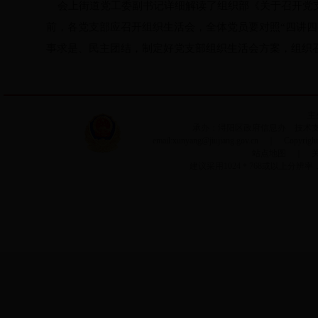
会上街道党工委副书记详细解读了组织部《关于召开党支部
前，各党支部应召开组织生活会，全体党员要对照“四讲四
事求是、民主团结，制定好党支部组织生活会方案，组织
主
承办：浔阳区政府信息办 技术支持：
email:xunyang@jiujiang.gov.cn ｜ Copyri
站点地图
｜
建议采用1024＊768或以上分辨