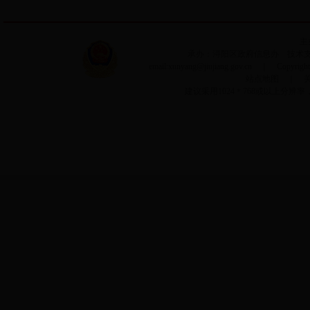
主
承办：浔阳区政府信息办 技术支持：
email:xunyang@jiujiang.gov.cn ｜ Copyri
站点地图
｜
建议采用1024＊768或以上分辨