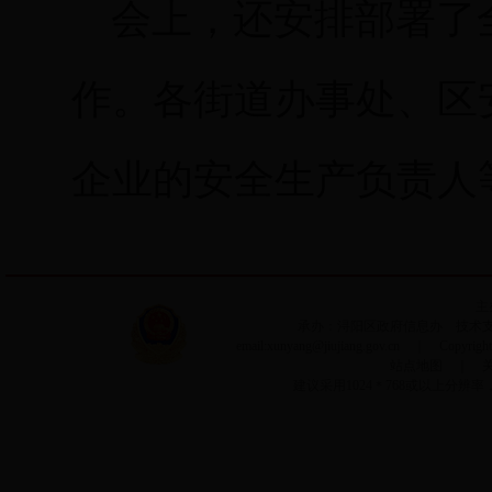
会上，还安排部署了
作。各街道办事处、区
企业的安
全生产负责人
主
承办：浔阳区政府信息办 技术支持：
email:xunyang@jiujiang.gov.cn ｜ Copyri
站点地图
｜
建议采用1024＊768或以上分辨