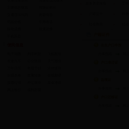
交通违章查询
驾驶证信息核实
基本养老保险
工伤
车牌信息核实
驾驶证积分
户籍证件
科教
交通违法代码
房源信息
药品价格
常用电话
社会救助
社会
移动话费
联通话费
户籍证件
手机区位
便民信息
出生户口申报
电子地图
列车时刻
飞机航班
办事指南
网
长途汽车
公交线路
天气预报
户口准迁证
万年日历
电视节目
法律援助
办事指南
网
在线杀毒
度量转换
在线翻译
边境证
股票行情
外汇牌价
基金净值
办事指南
网
网上银行
福利彩票
户口迁移证
办事指南
网