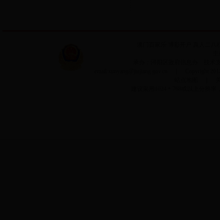
澳门百家乐
博彩开户
真人二八
主
承办：浔阳区政府信息办 技术支持：
email:xunyang@jiujiang.gov.cn ｜ Copyrigh
站点地图
｜
建议采用1024＊768或以上分辨