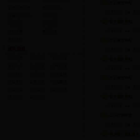
交通违章查询
驾驶证信息核实
社会保险补贴
车牌信息核实
驾驶证积分
办事指南
网
交通违法代码
房源信息
社会保险补贴
药品价格
常用电话
办事指南
网
移动话费
联通话费
手机区位
社会保险补贴
便民信息
办事指南
网
电子地图
列车时刻
飞机航班
社会保险补贴
长途汽车
公交线路
天气预报
办事指南
网
万年日历
电视节目
法律援助
社会保险补贴
在线杀毒
度量转换
在线翻译
办事指南
网
股票行情
外汇牌价
基金净值
社会保险补贴
网上银行
福利彩票
办事指南
网
工伤待遇申请
办事指南
网
城乡医疗救助服务