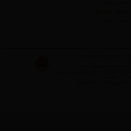
办事指南
网
“三无”（非“三无
办事指南
网
澳门百家乐
博彩开户
真人二八
主
承办：浔阳区政府信息办 技术支持：
email:xunyang@jiujiang.gov.cn ｜ Copyrigh
站点地图
｜
建议采用1024＊768或以上分辨