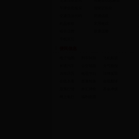
交通违章查询
驾驶证信息核实
车牌信息核实
驾驶证积分
交通违法代码
房源信息
药品价格
常用电话
移动话费
联通话费
手机区位
便民信息
电子地图
列车时刻
飞机航班
长途汽车
公交线路
天气预报
万年日历
电视节目
法律援助
在线杀毒
度量转换
在线翻译
股票行情
外汇牌价
基金净值
网上银行
福利彩票