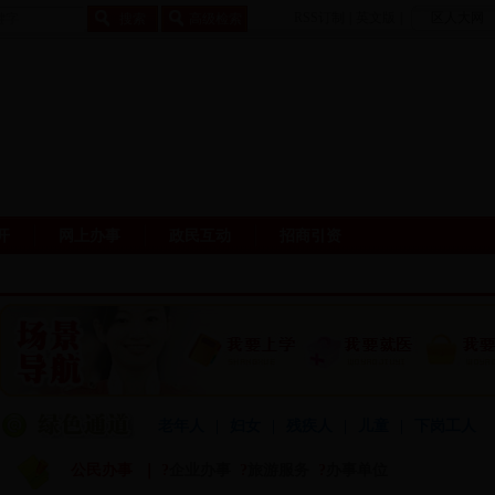
RSS订制
|
英文版
|
区人大网
开
网上办事
政民互动
招商引资
老年人
|
妇女
|
残疾人
|
儿童
|
下岗工人
公民办事 ｜
?
企业办事
?
旅游服务
?
办事单位