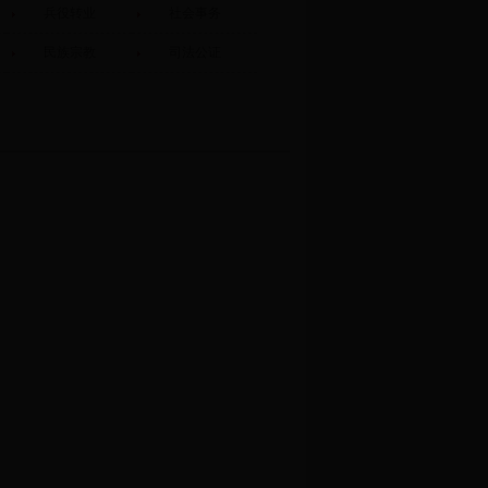
兵役转业
社会事务
民族宗教
司法公证