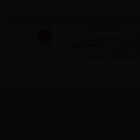
澳门百家乐
博彩开户
真人二八
主
承办：浔阳区政府信息办 技术支持：
email:xunyang@jiujiang.gov.cn ｜ Copyrigh
站点地图
｜
建议采用1024＊768或以上分辨