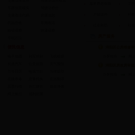
交通违章查询
驾驶证信息核实
基本养老保险
工伤
车牌信息核实
驾驶证积分
户籍证件
科教
交通违法代码
房源信息
药品价格
常用电话
社会救助
社会
移动话费
联通话费
房产服务
手机区位
便民信息
浔阳区公房维修审
电子地图
列车时刻
飞机航班
办事指南
网
长途汽车
公交线路
天气预报
浔阳区房改房审批
万年日历
电视节目
法律援助
办事指南
网
在线杀毒
度量转换
在线翻译
股票行情
外汇牌价
基金净值
网上银行
福利彩票