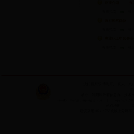
职业介绍
办
办事指南
网
政府购买岗位
办事指南
网
失业职工申领失业
办事指南
网
澳门百家乐
博彩开户
真人二八
主
承办：浔阳区政府信息办 技术支持：
email:xunyang@jiujiang.gov.cn ｜ Copyrigh
站点地图
｜
建议采用1024＊768或以上分辨