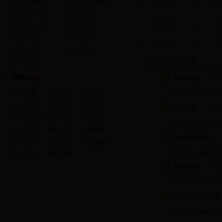
交通违章查询
驾驶证信息核实
民政局
计
车牌信息核实
驾驶证积分
公证处
社
交通违法代码
房源信息
药品价格
常用电话
医保局
安
移动话费
联通话费
劳动就业局
手机区位
便民信息
创业培训
办
电子地图
列车时刻
飞机航班
办事指南
网
长途汽车
公交线路
天气预报
小额贷款
办
万年日历
电视节目
法律援助
办事指南
网
在线杀毒
度量转换
在线翻译
社会保险补贴
股票行情
外汇牌价
基金净值
办事指南
网
网上银行
福利彩票
失业保险
办
办事指南
网
江西省就业失业登
办事指南
网