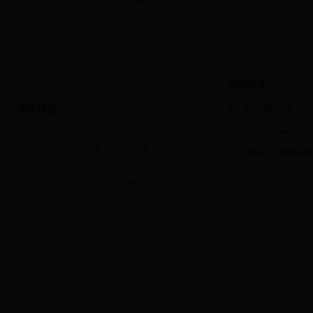
交通违章查询
驾驶证信息核实
民政局
计
车牌信息核实
驾驶证积分
公证处
社
交通违法代码
房源信息
药品价格
常用电话
医保局
安
移动话费
联通话费
湓浦街道
手机区位
便民信息
社会保险补贴
电子地图
列车时刻
飞机航班
办事指南
网
长途汽车
公交线路
天气预报
流动人口婚育证明
万年日历
电视节目
法律援助
办事指南
网
在线杀毒
度量转换
在线翻译
股票行情
外汇牌价
基金净值
网上银行
福利彩票