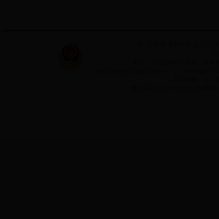
澳门百家乐
博彩开户
真人二八
主
承办：浔阳区政府信息办 技术支持：
email:xunyang@jiujiang.gov.cn ｜ Copyrigh
站点地图
｜
建议采用1024＊768或以上分辨