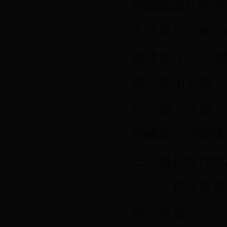
在烟花爆竹经营
方便群众，
布点
具体如下：十
路、庐山北路、
虹北路（西侧）
庐峰路、环城路
三、烟花爆竹经
（一）符合所在
布点规划；