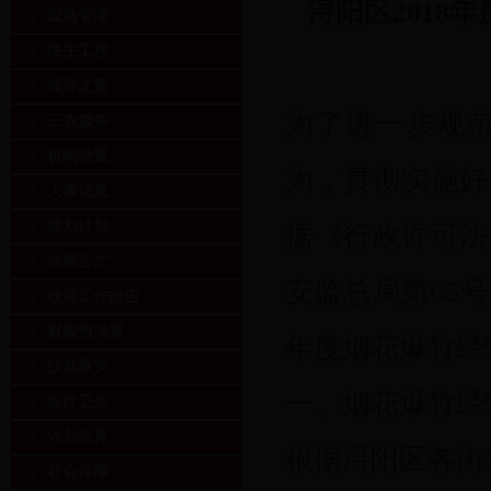
浔阳区
201
应急管理
民生工程
领导之窗
为了进一步规
三农服务
机构设置
为，贯彻实施好
人事信息
规划计划
据《行政许可法
法规公文
安监总局第65
政府工作报告
财政预决算
年度烟花爆竹经
扶贫救灾
一、烟花爆竹经
医疗卫生
计划生育
根据浔阳区各街
社会保障