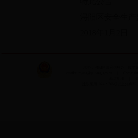
特此公告
浔阳区安全生产
2018年1月2日
主
承办：浔阳区政府信息办 技术支持：
email:xunyang@jiujiang.gov.cn ｜ Copyri
站点地图
｜
建议采用1024＊768或以上分辨