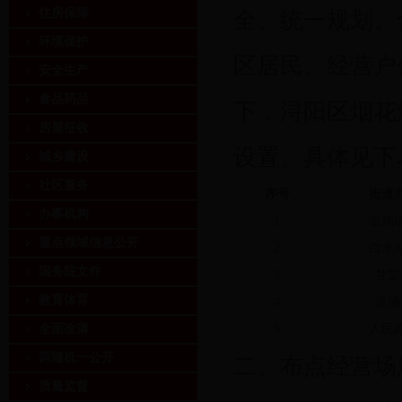
住房保障
全、统一规划、
环境保护
区居民、经营户
安全生产
食品药品
下，浔阳区烟花
房屋征收
设置。具体见下
城乡建设
社区服务
序号
街道
办事机构
1
金鸡
重点领域信息公开
2
白水
国务院文件
3
甘棠
教育体育
4
湓浦
全面改薄
5
人民
两随机一公开
二、布点经营场
质量监督