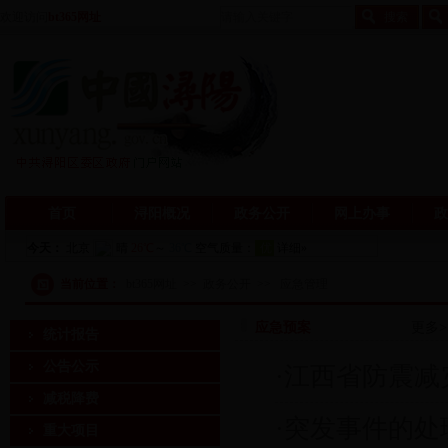
欢迎访问
bt365网址
首页
浔阳概况
政务公开
网上办事
政
当前位置：
bt365网址
>>
政务公开
>>
应急管理
应急预案
更多>
统计报告
公告公示
·
江西省防震减灾
减税降费
·
突发事件的处
重大项目