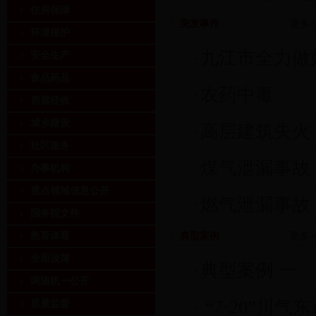
住房保障
突发事件
更多>
环境保护
·
九江市全力做
安全生产
食品药品
·
农药中毒
房屋征收
城乡建设
·
高层建筑失火
社区服务
·
煤气泄漏事故
办事机构
重点领域信息公开
·
燃气泄漏事故
国务院文件
教育体育
典型案例
更多>
全面改薄
·
典型案例 一
两随机一公开
·
“7·20”川气
质量监督