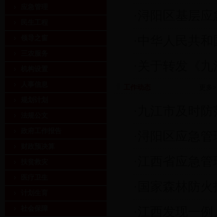
应急管理
·
浔阳区基层应
民生工程
·
中华人民共和
领导之窗
三农服务
·
关于转发《九
机构设置
人事信息
工作动态
更多>
规划计划
·
九江市及时防
法规公文
政府工作报告
·
浔阳区应急管
财政预决算
·
江西省应急管理
扶贫救灾
医疗卫生
·
国家森林防火
计划生育
社会保障
·
江西发现一例人感