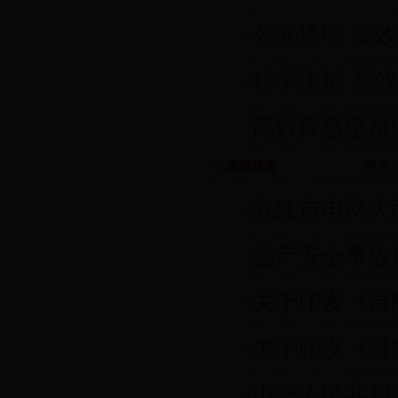
·
公开透明 高效
·
科学决策 高效疏
·
高效应急坚持以
政策法规
更多>
·
九江市电网大
·
生产安全事故
·
关于印发《浔
·
关于印发《浔
·
中华人民共和