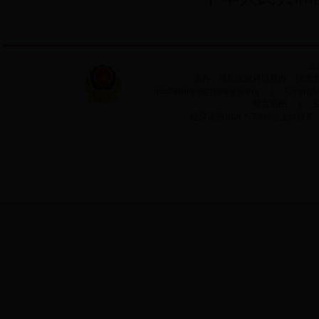
主
承办：浔阳区政府信息办 技术支持：
email:xunyang@jiujiang.gov.cn ｜ Copyri
站点地图
｜
建议采用1024＊768或以上分辨