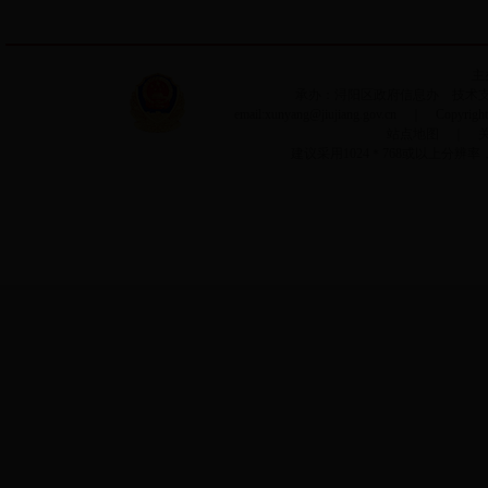
主
承办：浔阳区政府信息办 技术支持：
email:xunyang@jiujiang.gov.cn ｜ Copyri
站点地图
｜
建议采用1024＊768或以上分辨