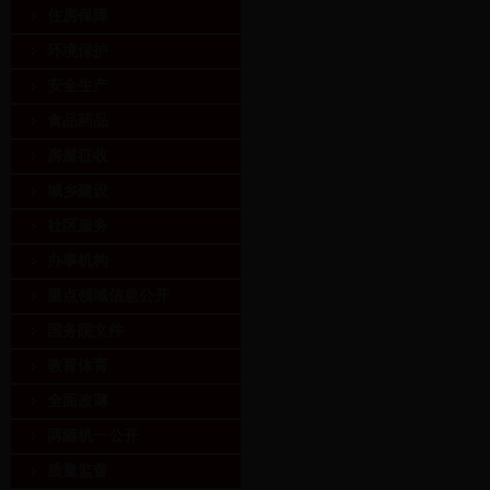
住房保障
环境保护
安全生产
食品药品
房屋征收
城乡建设
社区服务
办事机构
重点领域信息公开
国务院文件
教育体育
全面改薄
两随机一公开
质量监督