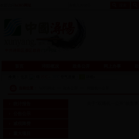
欢迎访问
bt365网址
首页
浔阳概况
政务公开
网上办事
政
当前位置：
bt365网址
>>
政务公开
>>
两随机一公开
·
关于“双随机一公开”抽查
统计报告
公告公示
减税降费
重大项目