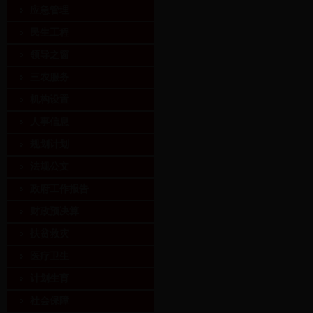
应急管理
民生工程
领导之窗
三农服务
机构设置
人事信息
规划计划
法规公文
政府工作报告
财政预决算
扶贫救灾
医疗卫生
计划生育
社会保障