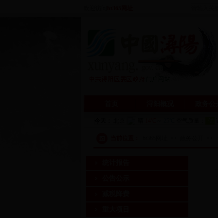
欢迎访问
bt365网址
首页
浔阳概况
政务公
当前位置：
bt365网址
>>
政务公开
>>
·
统计报告
·
公告公示
·
减税降费
·
重大项目