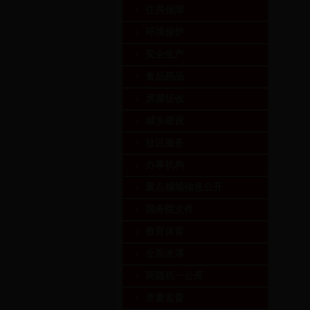
住房保障
环境保护
安全生产
食品药品
房屋征收
城乡建设
社区服务
办事机构
重点领域信息公开
国务院文件
教育体育
全面改薄
两随机一公开
质量监督