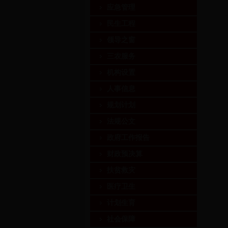
·
应急管理
·
民生工程
·
领导之窗
·
三农服务
·
机构设置
·
人事信息
·
·
规划计划
·
法规公文
政府工作报告
财政预决算
扶贫救灾
医疗卫生
计划生育
社会保障