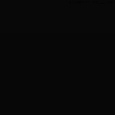
建议采用1024＊768或以上分辨