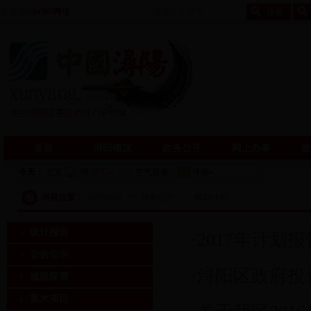
欢迎访问
bt365网址
首页
浔阳概况
政务公开
网上办事
政
当前位置：
bt365网址
>>
政务公开
>>
规划计划
统计报告
·
2017年计划报
公告公示
·
浔阳区政府投
减税降费
重大项目