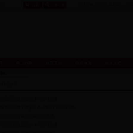
RSS订制
|
英文版
|
手机版
|
|
无障
开
网上办事
政民互动
招商引资
政务大厅
财政预决算
浔阳区委组织部2016年部门决算
城东工业基地管委会办公室2016年部门决...
浔阳区商务局2016年部门决算
浔阳区委统战部2016年部门决算