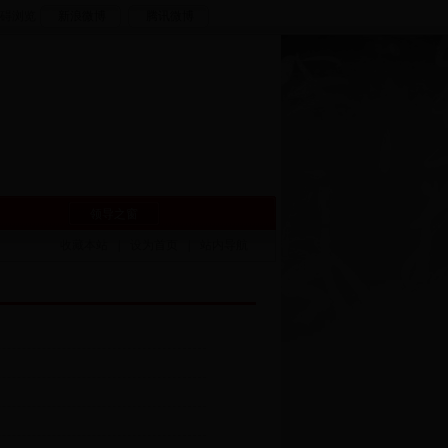
碍浏览
新浪微博
腾讯微博
领导之窗
收藏本站
|
设为首页
|
站内导航