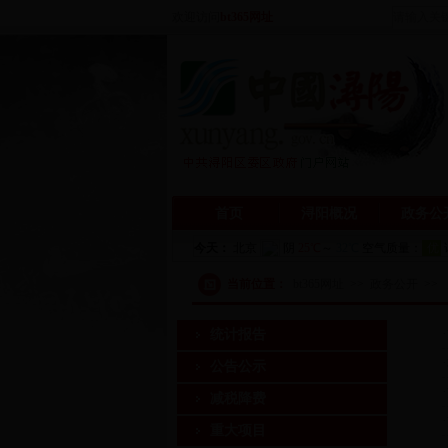
欢迎访问
bt365网址
首页
浔阳概况
政务公
当前位置：
bt365网址
>>
政务公开
>>
·
统计报告
·
公告公示
·
减税降费
·
重大项目